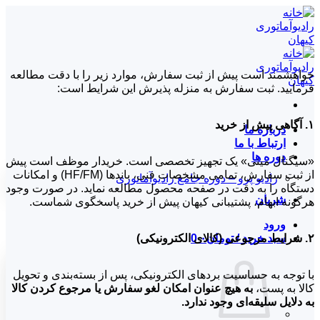
Skip
to
content
خواهشمند است پیش از ثبت سفارش، موارد زیر را با دقت مطالعه
فرمایید. ثبت سفارش به منزله پذیرش این شرایط است:
۱. آگاهی پیش از خرید
درباره ما
ارتباط با ما
دوره ها
«سیگنال مینی» یک تجهیز تخصصی است. خریدار موظف است پیش
از ثبت سفارش، تمامی مشخصات فنی، باندها (HF/FM) و امکانات
رادیو پرو – دوره جامع رادیوآماتوری
دستگاه را به دقت در صفحه محصول مطالعه نماید. در صورت وجود
شریان
هرگونه ابهام، پشتیبانی کیهان پیش از خرید پاسخگوی شماست.
ورود
۲. شرایط مرجوعی (کالای الکترونیکی)
سبد خرید /
تومان
۰
0
با توجه به حساسیت بردهای الکترونیکی، پس از بسته‌بندی و تحویل
کالا به پست،
به هیچ عنوان امکان لغو سفارش یا مرجوع کردن کالا
به دلایل سلیقه‌ای وجود ندارد.