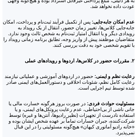
به هر دلیلی، مبلغ پرداختی غیرقابل استرداد بوده و هیچ‌گونه وجهی
عودت داده نخواهد شد.
عدم امکان جابه‌جایی:
پس از تکمیل فرآیند ثبت‌نام و پرداخت، امکان
جابه‌جایی کلاس‌ها، تغییر زمان حضور، انتقال از یک رویداد به
رویدادی دیگر و یا انتقال امتیاز ثبت‌نام به شخص ثالث وجود ندارد.
متقاضیان موظفند پیش از واریز وجه، تطابق برنامه زمانی رویداد را
با تقویم شخصی خود به دقت بررسی کنند.
۲. مقررات حضور در کلاس‌ها، اردوها و رویدادهای عملی
رعایت نظم و ایمنی:
حضور در اردوهای آموزشی و عملیاتی نیازمند
رعایت کامل نظم، شئونات اخلاقی و دستورالعمل‌های ایمنی صادر
شده توسط تیم اجرایی است.
مسئولیت حوادث فردی:
در صورت بروز هرگونه خسارت مالی یا
جانی ناشی از بی‌احتیاطی، عدم رعایت پروتکل‌های ایمنی، و یا
استفاده نادرست از تجهیزات (نظیر رادیوها، آنتن‌ها و غیره) توسط
شرکت‌کننده، جبران خسارات تماماً بر عهده شخص ایشان بوده و
«خانه رادیو آماتوری کیهان» هیچ‌گونه مسئولیتی را در این قبال
نمی‌پذیرد.