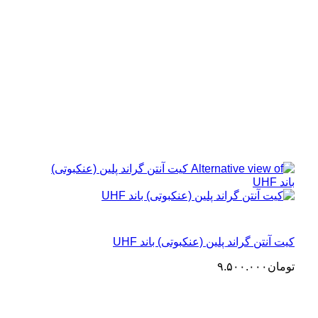
کیت آنتن گراند پلین (عنکبوتی) باند UHF
تومان
۹.۵۰۰.۰۰۰