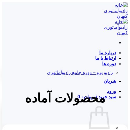
Skip
to
content
درباره ما
ارتباط با ما
دوره ها
رادیو پرو – دوره جامع رادیوآماتوری
شریان
ورود
محصولات آماده
سبد خرید /
تومان
۰
0