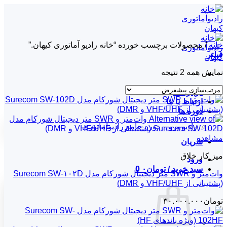
Skip
to
content
خانه
/
محصولات برچسب خورده “خانه رادیو آماتوری کیهان.”
فیلتر
نمایش همه 2 نتیجه
درباره ما
ارتباط با ما
دوره ها
رادیو پرو – دوره جامع رادیوآماتوری
مشاهده
شریان
میز کار خلاق
ورود
سبد خرید /
تومان
۰
0
وات‌متر و SWR متر دیجیتال شورکام مدل Surecom SW-۱۰۲D
(پشتیبانی از VHF/UHF و DMR)
تومان
۳۰.۰۰۰.۰۰۰