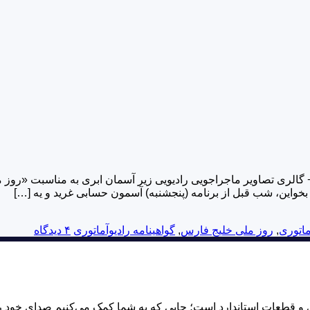
تا مسقط در روز ملی خلیج فارس! مدت مطالعه: ۲ دقیقه + گالری تصاویر ماجراجویی رادیویی زیر 
 بخواین، شب قبل از برنامه (پنجشنبه) آسمون حسابی غرید و یه […]
ماتوری
,
روز ملی خلیج فارس
,
گواهینامه رادیوآماتوری
۴ دیدگاه
 قطعات استاندارد است؛ جایی که به شما کمک می‌کنیم صدای خود را 