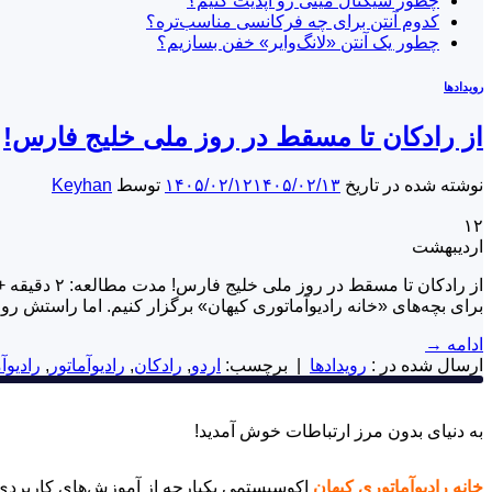
چطور سیگنال مینی رو آپدیت کنیم؟
کدوم آنتن برای چه فرکانسی مناسب‌تره؟
چطور یک آنتن «لانگ‌وایر» خفن بسازیم؟
رویدادها
از رادکان تا مسقط در روز ملی خلیج فارس!
نوشته شده در تاریخ
۱۴۰۵/۰۲/۱۳
۱۴۰۵/۰۲/۱۲
توسط
Keyhan
۱۲
اردیبهشت
از رادکان 
برای بچه‌های «خانه رادیوآماتوری کیهان» برگزار کنیم. اما راستش رو
ادامه
→
ارسال شده در :
رویدادها
|
برچسب:
اردو
,
رادکان
,
رادیوآماتور
,
رادیوآ
به دنیای بدون مرز ارتباطات خوش آمدید!
خانه رادیوآماتوری کیهان
اکوسیستمی یکپارچه از آموزش‌های کاربردی و