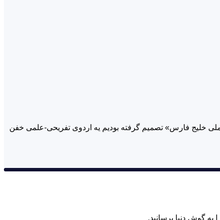
آسمان ابری به مناسبت «روز ملی خلیج فارس» تصمیم گرفته بودیم یه اردوی تفریحی-علمی خفن
به گوش دنیا برسانید.