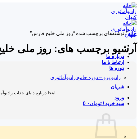
Skip
to
content
خانه
/
نوشته‌های برچسب شده “روز ملی خلیج فارس”
آرشیو برچسب های:
روز ملی خلی
درباره ما
ارتباط با ما
دوره ها
رادیو پرو – دوره جامع رادیوآماتوری
شریان
اینجا درباره دنیای جذاب رادیوآم
ورود
سبد خرید /
تومان
۰
0