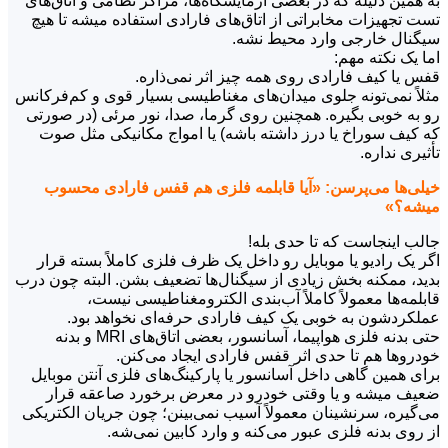
به همین دلیله که در بعضی آزمایشگاه‌ها، مراکز نظامی و اتاق‌های
تست تجهیزات مخابراتی از اتاق‌های فارادی استفاده میشه تا هیچ
سیگنال خارجی وارد محیط نشه.
اما یک نکته مهم:
قفس یا کیف فارادی روی همه چیز اثر نمی‌ذاره.
مثلاً نمی‌تونه جلوی میدان‌های مغناطیسی بسیار قوی و کم‌فرکانس
رو به خوبی بگیره. همچنین روی گرما، صدا، نور مرئی (در صورتی
که کیف سوراخ یا درز داشته باشه) یا امواج مکانیکی مثل صوت
تأثیری نداره.
خیلی‌ها می‌پرسن: «آیا قابلمه فلزی هم قفس فارادی محسوب
میشه؟»
جالب اینجاست که تا حدی بله!
اگر یک رادیو یا موبایل رو داخل یک ظرف فلزی کاملاً بسته قرار
بدید، ممکنه بخش زیادی از سیگنال‌ها تضعیف بشن. البته چون درب
قابلمه‌ها معمولاً کاملاً آب‌بندی الکترومغناطیسی نیست،
عملکردشون به خوبی یک کیف فارادی حرفه‌ای نخواهد بود.
حتی بدنه فلزی هواپیما، آسانسور، بعضی اتاق‌های MRI و بدنه
خودروها هم تا حدی اثر قفس فارادی ایجاد می‌کنن.
برای همین گاهی داخل آسانسور یا پارکینگ‌های فلزی آنتن موبایل
ضعیف میشه و یا وقتی خودرو در معرض برخورد صاعقه قرار
می‌گیره، سرنشینان معمولاً آسیب نمی‌بینن؛ چون جریان الکتریکی
از روی بدنه فلزی عبور می‌کنه و وارد کابین نمی‌شه.