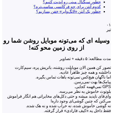
چطور سیگنال مینی رو آپدیت کنیم؟
کدوم آنتن برای چه فرکانسی مناسب‌تره؟
چطور یک آنتن «لانگ‌وایر» خفن بسازیم؟
۰۱
تیر
وسیله ای که می‌تونه موبایل روشن شما رو
از روی زمین محو کنه!
مدت مطالعه: ۵ دقیقه + تصاویر
تصور کن همین الان موبایلت روشنه، باتریش پره، سیم‌کارت
داخلشه و همه چیز ظاهراً عادیه.
اما ناگهان هیچ‌کس نمی‌تونه باهات تماس بگیره.
پیامک‌ها بهت نمی‌رسن.
‌GPS نمی‌فهمه کجایی.
بلوتوث خاموش به نظر می‌رسه.
وای‌فای ناپدید میشه و حتی دکل‌های مخابراتی هم انگار فراموش
می‌کنن که چنین گوشی‌ای وجود داره!
نه گوشی خاموش شده، نه خراب شده و نه هک شده.
فقط داخل یه «کیف فارادی» قرار گرفته.