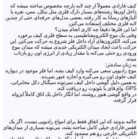
کیف فارادی معمولاً از چند لایه پارچه مخصوص ساخته میشه که
داخل اون‌ها رشته‌های بسیار نازک فلزی مثل نیکل، مس، نقره یا
آلیاژهای رسانا به کار رفته. بعضی مدل‌های حرفه‌ای حتی از چندین
لایه فلزی مختلف استفاده می‌کنن.
اما این فلزها دقیقاً چه کاری انجام میدن؟
وقتی یک موج الکترومغناطیسی به سطح فلزی کیف برخورد
می‌کنه، الکترون‌های آزاد داخل فلز شروع به حرکت می‌کنن. این
حرکت باعث ایجاد میدان الکتریکی جدیدی میشه که میدان موج
ورودی رو خنثی می‌کنه یا مقدار زیادی از انرژی اون رو بازتاب
میده.
به زبان ساده‌تر:
موج رادیویی سعی می‌کنه وارد کیف بشه، اما فلز موجود در دیواره
کیف جلوی اون رو می‌گیره و اجازه عبور نمی‌ده.
به همین دلیل گوشی داخل کیف نمی‌تونه سیگنال دکل مخابراتی،
GPS، وای‌فای یا بلوتوث رو دریافت کنه.
در واقع گوشی هنوز روشنه، اما انگار داخل یک اتاق کاملاً ایزوله
قرار گرفته.
جالبه بدونید که این اتفاق فقط برای امواج رادیویی نیست. اگر یک
قفس فارادی خیلی کامل ساخته بشه، می‌تونه بسیاری از میدان‌های
الکتریکی خارجی رو هم مسدود کنه.