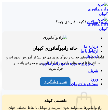
Skip
to
content
خانه
/
مقالات
/
کیف فارادی چیه؟
درباره ما
خانه رادیوآماتوری کیهان
ارتباط با ما
دوره ها
اینجا درباره دنیای جذاب رادیوآماتوری می‌خوانید؛ از آموزش تجهیزات و
آنتن‌ها تا تجربه‌های واقعی ارتباط رادیویی و معرفی باندها و
رادیو پرو – دوره جامع رادیوآماتوری
فرکانس‌ها.
شریان
ورود
شروع یادگیری
سبد خرید /
تومان
۰
0
دانستنی کوتاه:
رادیوآماتورها می‌توانند بدون اینترنت و موبایل با نقاط مختلف جهان