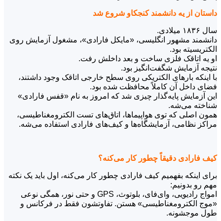
داستان از یه دانشمند کنجکاو شروع شد
سال ۱۸۳۶ میلادی.
دانشمند مشهور انگلیسی، «مایکل فارادی»، مشغول آزمایش روی
الکتریسیته بود.
او یه اتاقک فلزی ساخت و بعد داخلش رفت.
نتیجه آزمایش شگفت‌انگیز بود.
با اینکه بارهای الکتریکی روی سطح خارجی اتاقک وجود داشتند،
فضای داخل آن کاملاً محافظت شده بود.
این آزمایش پایه‌گذار چیزی شد که امروز به نام «قفس فارادی»
شناخته می‌شه.
همون اصلی که توی هواپیماها، اتاق‌های تست الکترومغناطیسی،
مراکز نظامی، آزمایشگاه‌ها و کیف‌های فارادی استفاده می‌شه.
کیف فارادی دقیقاً چطور کار می‌کنه؟
برای اینکه بفهمیم کیف فارادی چطور کار می‌کنه، اول باید یک نکته
مهم رو بدونیم:
امواج رادیویی، وای‌فای، بلوتوث، GPS و حتی نور، همگی نوعی
«موج الکترومغناطیسی» هستن. تفاوتشون فقط در فرکانس و
طول موجشونه.