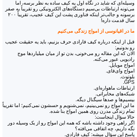
وسیله‌ای که شاید در نگاه اول یه کیف ساده به نظر برسه، اما
می‌تونه ارتباطات بی‌سیم دستگاه‌های الکترونیکی رو تقریباً به صفر
برسونه و جالب‌تر اینکه فناوری پشت این کیف عجیب، تقریباً ۲۰۰
سال قدمت داره!
ما در اقیانوسی از امواج زندگی می‌کنیم
قبل از اینکه درباره کیف فارادی حرف بزنیم، باید یه حقیقت عجیب
رو بدونیم:
الان که این مقاله رو می‌خونی، بدن تو از میان میلیاردها موج
رادیویی عبور می‌کنه.
امواج موبایل.
امواج وای‌فای.
بلوتوث.
GPS.
ارتباطات ماهواره‌ای.
شبکه‌های مخابراتی.
بیسیم‌ها و صدها سیگنال دیگه.
ما این امواج رو نمی‌بینیم، نمی‌شنویم و حسشون نمی‌کنیم؛ اما تقریباً
تمام زندگی مدرن روی همین امواج بنا شده.
حالا سؤال اینجاست:
اگر راهی وجود داشته باشه که همه این امواج رو از یک وسیله دور
نگه داریم، چه اتفاقی می‌افته؟
پاسخ این سؤال میشه: کیف فارادی.