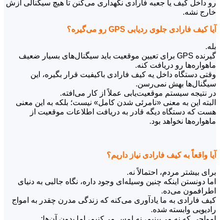
رو داخل کیف یا جعبه فارادی نگهداری می‌کنن تا هیچ سیگنالی ازش
خارج نشه.
آیا کیف فارادی جلوی ردیابی GPS رو می‌گیره؟
بله.
گیرنده GPS برای تعیین موقعیت باید سیگنال‌های بسیار ضعیف
ماهواره‌ها رو دریافت کنه.
وقتی دستگاه داخل یه کیف فارادی باکیفیت قرار بگیره، این
سیگنال‌ها بهش نمی‌رسن.
در نتیجه سیستم موقعیت‌یابی عملاً از کار می‌افته.
البته این به معنی «نامرئی شدن کامل» نیست؛ بلکه به این معنی
هست که دستگاه دیگه قادر به دریافت اطلاعات موقعیت از
ماهواره‌ها نخواهد بود.
آیا واقعاً به کیف فارادی نیاز داریم؟
برای بیشتر مردم، احتمالاً نه.
اما دونستن اینکه چنین وسیله‌ای وجود داره، نگاه جالبی به دنیای
اطرافمون می‌ده.
کیف فارادی به ما یادآوری می‌کنه که زندگی مدرن چقدر به امواج
رادیویی وابسته شده.
امواجی که نه می‌بینیم، نه لمس می‌کنیم، اما بدون آن‌ها: