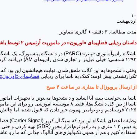
۱۰
اردیبهشت
مدت مطالعه: ۳ دقیقه + گالری تصاویر
داستان ردیابی فضاپیمای «اوریون» در ماموریت آرتمیس ۲ توسط باشگاه رادیوآماتوری «پنتر» در دانشگاه پیتسبورگ
۱۲۹۳ شمسی؛ خیلی قبل‌تر از تجاری شدن رادیوهای AM) دریافت کرده. دفتر این کلاب که بچه‌ها بهش میگن “The Shack” (کلبه)، پر از بی‌سیم، کارت‌های QSL و جایزه‌های مختلفه.
تکرارنشدنی پیش اومد: کمک به ناسا برای ردیابی
فضاپیمای «اوریون» در مام
از ارسال پروپوزال تا بیداری در ساعت ۴ صبح
‌ناسا می‌خواست ببینه آیا اساتید و دانشجوها می‌تونن با تجهیزات آماتو
۲۰۲۵ فرستادیم و تو نوامبر بهمون خبر دادن که قبول شده. اما چالش اصلی تازه شروع شده بود؛ باید تجهیزات رو جمع می‌کردیم و مطمئن می‌شدیم که می‌تونیم ارتباط برقرار کنیم.»
یه دیش ۱.۲ متری و یه را
استفاده کنیم و هم از همون تکنولوژی‌های آنالوگ جذابی که ما رو عاشق