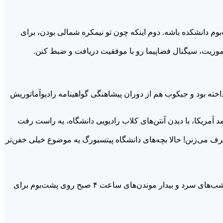
اینکه به خاطر موقعیت جغرافیایی، تیم ردیابی مجبور بود هر روز بین ساعت ۴ تا ۶ صبح روی پشت‌بوم دانشکده باشه. دوم اینکه چون تو نیمکره شمالی بودن، برای
اموریت، سیگنال فضاپیما رو با موفقیت دریافت و ضبط کنن.
اخته بود و جیکوب هم از دوران پیشاهنگی گواهینامه رادیوآماتوریش
آمریکا، با دیدن آنتن‌های کلاب رادیویی دانشگاه، یه راست رفت
حرف می‌زنن! حالا بچه‌های دانشگاه پیتسبورگ یه موضوع خیلی خفن‌تر
«واکنش بچه‌ها به این فرصت فوق‌العاده بود! ۲۰ سال دیگه، شاید یادشون نیاد چه کسی تو دانشگاه بهشون حسابان و ریاضی درس داده، اما شب‌های سرد و بیدار موندن‌های ساعت ۴ صبح روی پشت‌بوم برای