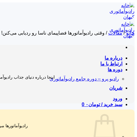
Skip
to
content
خانه
/
مقالات
/
وقتی رادیوآماتورها فضاپیمای ناسا رو ردیابی می‌کنن!
درباره ما
ارتباط با ما
دوره ها
اینجا درباره دنیای جذاب رادیوآم
رادیو پرو – دوره جامع رادیوآماتوری
شریان
ورود
سبد خرید /
تومان
۰
0
رادیوآماتورها می