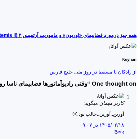
همه چیز درمورد فضاپیمای «اوریون» و ماموریت آرتمیس ۲ (Artemis II) !!
Keyhan
از رادکان تا مسقط در روز ملی خلیج فارس!
One thought on “
وقتی رادیوآماتورها فضاپیمای ناسا رو
کاربر مهمان
میگوید:
آورین..آورین..جالب بود.🙂
۱۴۰۵/۰۲/۱۸ در ۰۹:۰۷
پاسخ