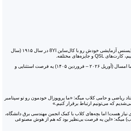
باشگاه رادیوآماتوری «پنتر» (PARC) در دانشگاه پیتسبورگ، یک باشگاه معمولی نیست؛ این مجموعه بیش از ۱۱۱ سال قدمت داره و اولین لایسنس آزمایشی خودش رو با کال‌ساین 8YI در سال ۱۹۱۵ (سال
وقتی دانشجوها به این کلاب ملحق شدن، نهایت هیجانشون این بود که بی‌سیم‌ها رو تعمیر کنن و با اپراتورهایی تو اون سر دنیا ارتباط بگیرن. اما امسال (آوریل ۲۰۲۶ – فروردین ۱۴۰۵) یه فرصت استثنایی و
کل دانشگاه‌ها، فقط ۸ موسسه آموزشی رو برای این ماموریت انتخاب کرد. پروفسور «جوآن مانفردی» (با کال‌ساین NAØB)، استاد ریاضی و حامی کلاب میگه: «ما پروپوزال خودمون رو تو سپتامبر
شگاه این بود که سیگنال کریر (Carrier Signal) فضاپیما رو پیدا و ردیابی کنن. معمولاً برای این کار به یه آنتن بشقابی ۹ متری نیاز هست! اما بچه‌های کلاب با کمک انجمن مهندسی برق دانشگاه،
. سباستین (رئیس کلاب) میگه: «این یه فرصت بی‌نظیر بود که هم از هوش مصنوعی