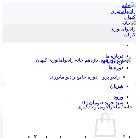
Skip
to
content
درباره ما
ارتباط با ما
دوره ها
رادیو پرو – دوره جامع رادیوآماتوری
شریان
ورود
سبد خرید /
تومان
۰
0
خانه
/
ماجراجویی و یادگیری