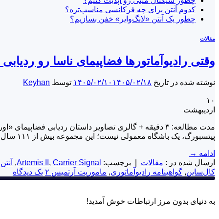
چطور سیگنال مینی رو آپدیت کنیم؟
کدوم آنتن برای چه فرکانسی مناسب‌تره؟
چطور یک آنتن «لانگ‌وایر» خفن بسازیم؟
مقالات
وقتی رادیوآماتورها فضاپیمای ناسا رو ردیابی 
نوشته شده در تاریخ
۱۴۰۵/۰۲/۱۸
۱۴۰۵/۰۲/۱۰
توسط
Keyhan
۱۰
اردیبهشت
پیتسبورگ، یک باشگاه معمولی نیست؛ این مجموعه بیش از ۱۱۱ سال قدمت داره و اولین لایسنس آزمایشی خودش رو با کال‌ساین ۸YI در سال ۱۹۱۵ (سال ۱۲۹۳ […]
ادامه
→
ارسال شده در :
مقالات
|
برچسب:
Carrier Signal
,
Artemis II
,
آنتن
,
کال‌ساین
,
گواهینامه رادیوآماتوری
,
ماموریت آرتمیس ۲
یک دیدگاه
به دنیای بدون مرز ارتباطات خوش آمدید!