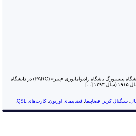
مدت مطالعه: ۳ دقیقه + گالری تصاویر داستان ردیابی فضاپیمای «اوریون» در ماموریت آرتمیس ۲ توسط باشگاه رادیوآماتوری «پنتر» در دانشگاه پیتسبورگ باشگاه رادیوآماتوری «پنتر» (PARC) در دانشگاه
ال
,
سیگنال کریر
,
فضاپیما
,
فضاپیمای اوریون
,
کارت‌های QSL
,