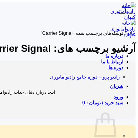
Skip
to
content
خانه
/
نوشته‌های برچسب شده “Carrier Signal”
آرشیو برچسب های:
rier Signal
درباره ما
ارتباط با ما
دوره ها
رادیو پرو – دوره جامع رادیوآماتوری
شریان
اینجا درباره دنیای جذاب رادیوآم
ورود
سبد خرید /
تومان
۰
0